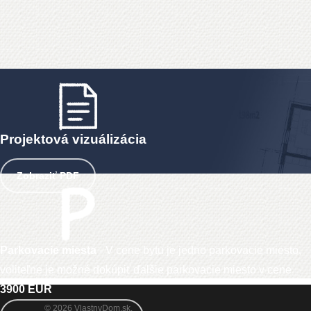
Projektová vizuálizácia
Zobraziť PDF
Parkovacie miesta
- V cene bytu je jedno parkovacie miesto,
voliteľne je možné dokúpiť ďalšie parkovacie miesto v cene
3900 EUR
© 2026 VlastnyDom.sk.