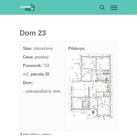
Dom 23
Stav:
dokončený
Pôdorys:
Cena:
predaný
Pozemok:
722
m2,
parcela 28
Dom:
– jednopodlažný dom,
Aktuálny stav